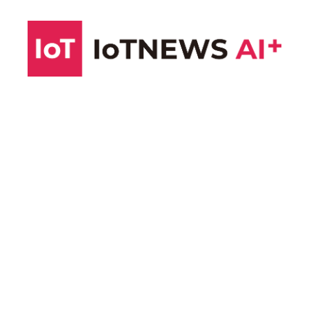
コ
ン
テ
ン
ツ
へ
ス
キ
ッ
プ