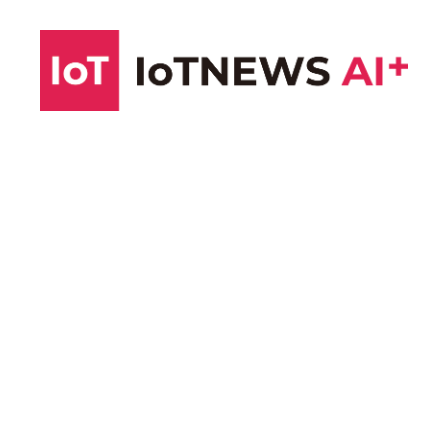
コ
ン
テ
ン
ツ
へ
ス
キ
ッ
プ