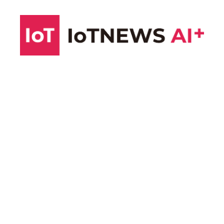
コ
ン
テ
ン
ツ
へ
ス
キ
ッ
プ