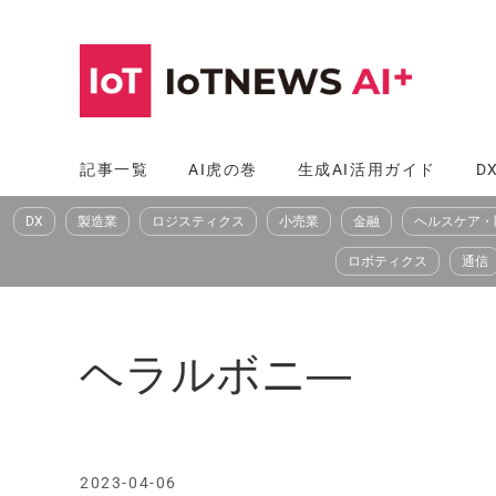
コ
ン
テ
ン
ツ
記事一覧
AI虎の巻
生成AI活用ガイド
D
へ
DX
製造業
ロジスティクス
小売業
金融
ヘルスケア・
ス
キ
ロボティクス
通信
ッ
プ
ヘラルボニ―
2023-04-06