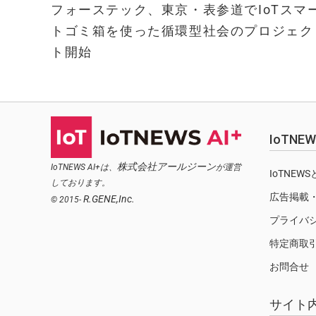
フォーステック、東京・表参道でIoTスマ
トゴミ箱を使った循環型社会のプロジェク
ト開始
IoTN
株式会社アールジーン
IoTNEWS AI+は、
が運営
IoTNEW
しております。
広告掲載
R.GENE,Inc.
© 2015-
プライバ
特定商取
お問合せ
サイト