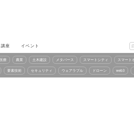
X講座
イベント
医療
農業
土木建設
メタバース
スマートシティ
スマート
要素技術
セキュリティ
ウェアラブル
ドローン
web3