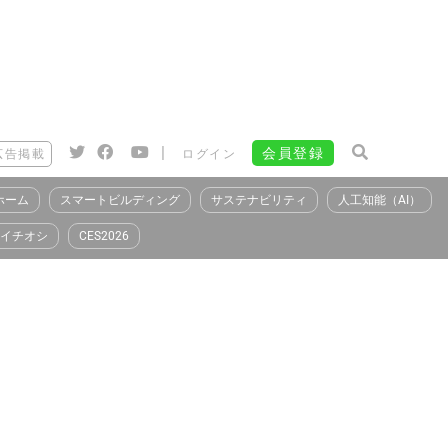
|
会員登録
広告掲載
ログイン
ホーム
スマートビルディング
サステナビリティ
人工知能（AI）
イチオシ
CES2026