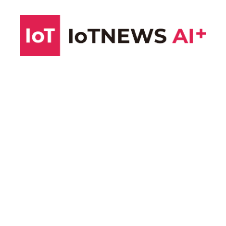
コ
ン
テ
ン
ツ
へ
ス
キ
ッ
プ