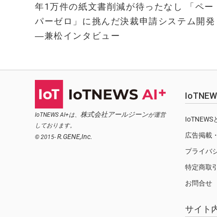
年1万件の紙文書削減が待ったなし 「ペー
パーゼロ」に挑んだ決裁申請システム開発
―兼松インタビュー
IoTN
株式会社アールジーン
IoTNEWS AI+は、
が運営
IoTNEW
しております。
広告掲載
R.GENE,Inc.
© 2015-
プライバ
特定商取
お問合せ
サイト