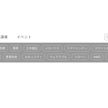
X講座
イベント
医療
農業
土木建設
メタバース
スマートシティ
スマート
要素技術
セキュリティ
ウェアラブル
ドローン
web3