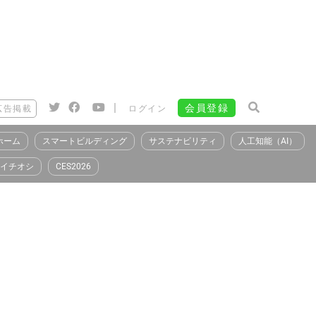
|
会員登録
広告掲載
ログイン
ホーム
スマートビルディング
サステナビリティ
人工知能（AI）
イチオシ
CES2026