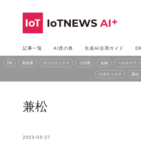
コ
ン
テ
ン
ツ
記事一覧
AI虎の巻
生成AI活用ガイド
D
へ
DX
製造業
ロジスティクス
小売業
金融
ヘルスケア・
ス
キ
ロボティクス
通信
ッ
プ
兼松
2023-03-27