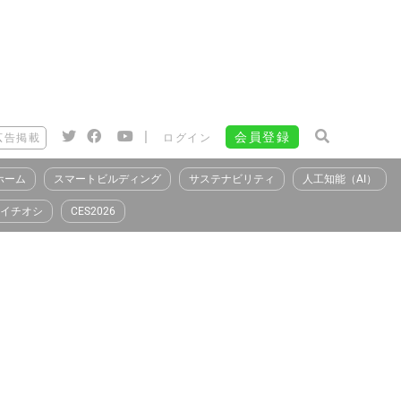
|
会員登録
広告掲載
ログイン
ホーム
スマートビルディング
サステナビリティ
人工知能（AI）
イチオシ
CES2026