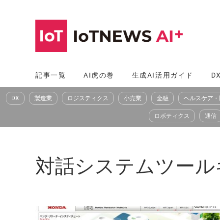
コ
ン
テ
ン
ツ
記事一覧
AI虎の巻
生成AI活用ガイド
D
へ
DX
製造業
ロジスティクス
小売業
金融
ヘルスケア・
ス
キ
ロボティクス
通信
ッ
プ
対話システムツール