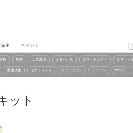
X講座
イベント
医療
農業
土木建設
メタバース
スマートシティ
スマート
要素技術
セキュリティ
ウェアラブル
ドローン
web3
キット