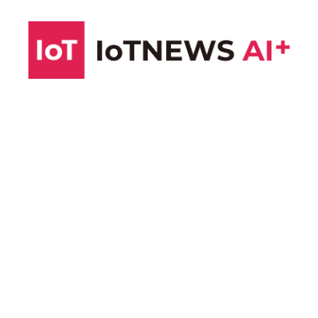
コ
ン
テ
ン
ツ
へ
ス
キ
ッ
プ