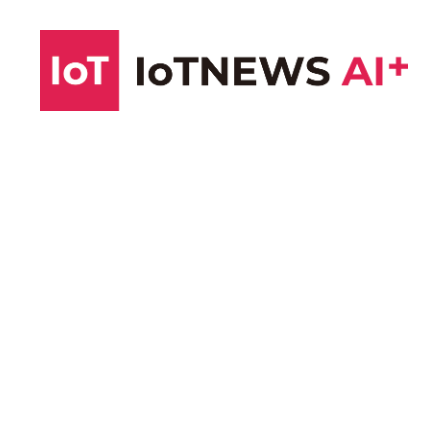
コ
ン
テ
ン
ツ
へ
ス
キ
ッ
プ