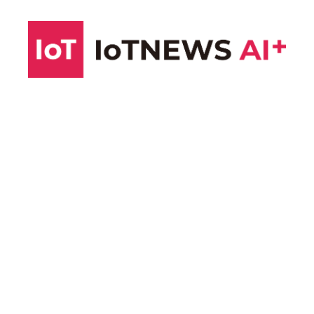
コ
ン
テ
ン
ツ
へ
ス
キ
ッ
プ