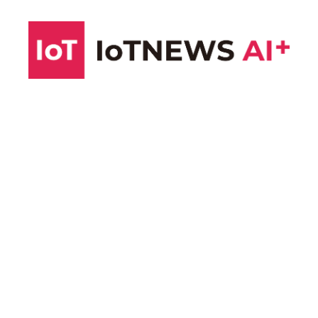
コ
ン
テ
ン
ツ
へ
ス
キ
ッ
プ