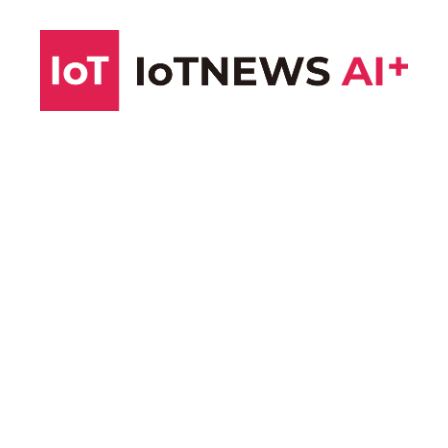
コ
ン
テ
ン
ツ
へ
ス
キ
ッ
プ