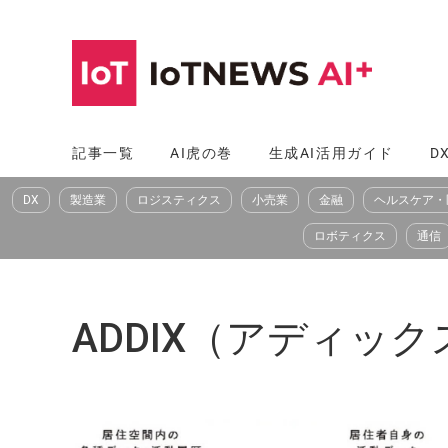
コ
ン
テ
ン
ツ
記事一覧
AI虎の巻
生成AI活用ガイド
D
へ
DX
製造業
ロジスティクス
小売業
金融
ヘルスケア・
ス
キ
ロボティクス
通信
ッ
プ
ADDIX（アディック