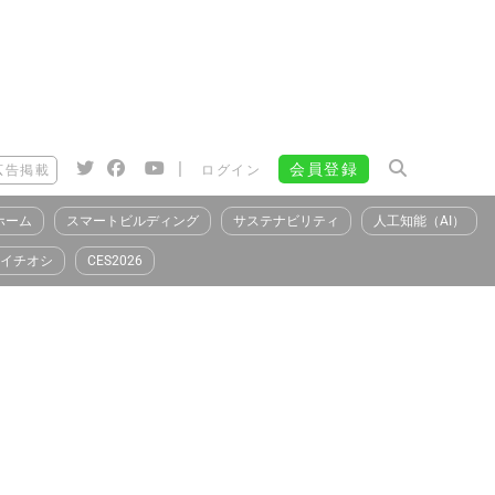
|
会員登録
広告掲載
ログイン
ホーム
スマートビルディング
サステナビリティ
人工知能（AI）
イチオシ
CES2026