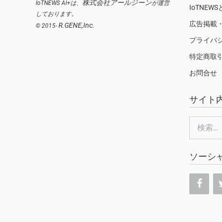
株式会社アールジーン
IoTNEWS AI+は、
が運営
IoTNEW
しております。
広告掲載
R.GENE,Inc.
© 2015-
プライバ
特定商取
お問合せ
サイト
検
索:
ソーシ