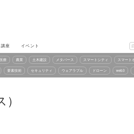
X講座
イベント
医療
農業
土木建設
メタバース
スマートシティ
スマート
要素技術
セキュリティ
ウェアラブル
ドローン
web3
ス）