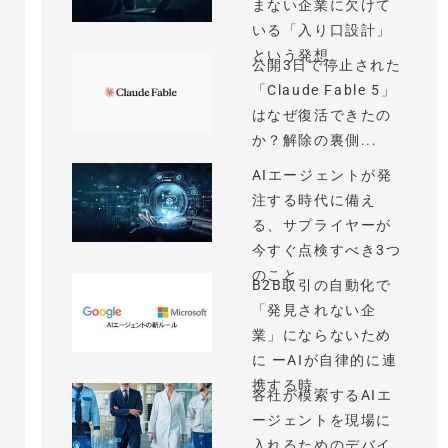
まない企業に欠けて
いる「入り口設計」
という発想
公開3日で停止された
「Claude Fable 5」
はなぜ復活できたの
か？解除の裏側...
AIエージェントが発
注する時代に備え
る、サプライヤーが
今すぐ点検すべき3つ
のこと
B2B取引の自動化で
「発見されない企
業」にならないため
に ーAIが自律的に連
携する時...
各社が模索するAIエ
ージェントを現場に
入れるためのデバイ