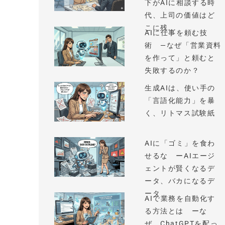
下がAIに相談する時
代、上司の価値はど
こに残...
AIに仕事を頼む技
術 —なぜ「営業資料
を作って」と頼むと
失敗するのか？
生成AIは、使い手の
「言語化能力」を暴
く、リトマス試験紙
AIに「ゴミ」を食わ
せるな ーAIエージ
ェントが賢くなるデ
ータ、バカになるデ
ータ
AIで業務を自動化す
る方法とは ーな
ぜ、ChatGPTを配っ