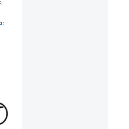
始
nd）