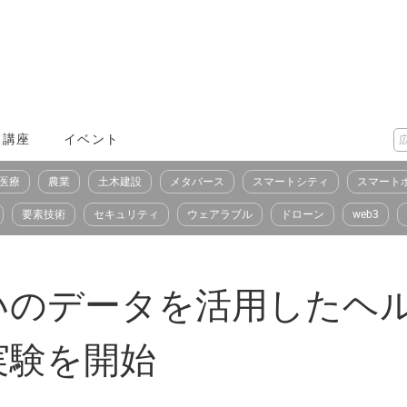
X講座
イベント
医療
農業
土木建設
メタバース
スマートシティ
スマート
要素技術
セキュリティ
ウェアラブル
ドローン
web3
いのデータを活用したヘ
実験を開始