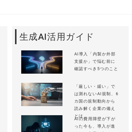
生成AI活用ガイド
AI導入「内製か外部
支援か」で悩む前に
確認すべき5つのこと
「厳しい・緩い」で
は測れないAI規制、6
カ国の規制動向から
読み解く企業の備え
とは
AIの費用障壁が下が
った今も、導入が進