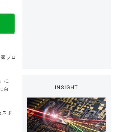
る家プロ
」に
INSIGHT
に向
急スポ