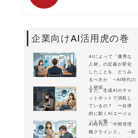
企業向けAI活用虎の巻
AIによって「優秀な
人材」の定義が変化
したことを、どうみ
るべきか —AI時代の
人材採...
まだ、生成AIのチャ
ットボットで消耗し
ているの？ ー自律
的に動くAIエージェ
ントが働...
AI時代の「中間管理
職クライシス」 —部