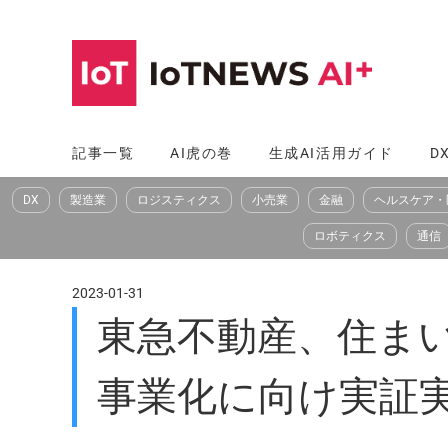
コ
ン
テ
ン
ツ
記事一覧
AI虎の巻
生成AI活用ガイド
D
へ
DX
製造業
ロジスティクス
小売業
金融
ヘルスケア・
ス
キ
ロボティクス
通信
ッ
プ
2023-01-31
東急不動産、住ま
事業化に向け実証