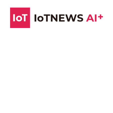
コ
ン
テ
ン
ツ
へ
ス
キ
ッ
プ