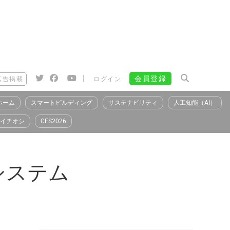
|
会員登録
広告掲載
ログイン
ホーム
スマートビルディング
サステナビリティ
人工知能（AI）
イチオシ
CES2026
システム