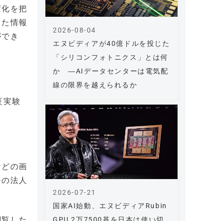
変化を把
した情報
2026-08-04
ができ
エヌビディアが40億ドルを投じた
「シリコンフォトニクス」とは何
か ―AIデータセンターは電気配
線の限界を越えられるか
証実験
などの画
モの法人
2026-07-21
国家AI始動、エヌビディアRubin
閲覧した
GPU 2万7500基を日本は使い切