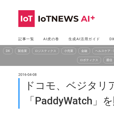
コ
ン
テ
ン
ツ
記事一覧
AI虎の巻
生成AI活用ガイド
D
へ
DX
製造業
ロジスティクス
小売業
金融
ヘルスケア・
ス
キ
ロボティクス
通信
ッ
プ
2016-04-08
ドコモ、ベジタリ
「PaddyWatch