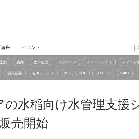
X講座
イベント
医療
農業
土木建設
メタバース
スマートシティ
スマート
要素技術
セキュリティ
ウェアラブル
ドローン
web3
アの水稲向け水管理支援
」を販売開始