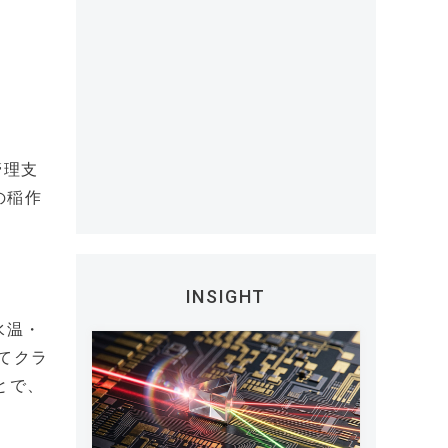
管理支
の稲作
INSIGHT
水温・
てクラ
とで、