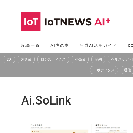
コ
ン
テ
ン
ツ
記事一覧
AI虎の巻
生成AI活用ガイド
D
へ
DX
製造業
ロジスティクス
小売業
金融
ヘルスケア・
ス
キ
ロボティクス
通信
ッ
プ
Ai.SoLink