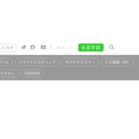
|
会員登録
広告掲載
ログイン
ホーム
スマートビルディング
サステナビリティ
人工知能（AI）
イチオシ
CES2026