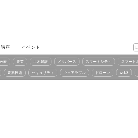
X講座
イベント
医療
農業
土木建設
メタバース
スマートシティ
スマート
要素技術
セキュリティ
ウェアラブル
ドローン
web3