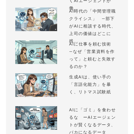
くAIエージェントが
働...
AI時代の「中間管理職
クライシス」 —部下
がAIに相談する時代、
上司の価値はどこに
残...
AIに仕事を頼む技術
—なぜ「営業資料を作
って」と頼むと失敗す
るのか？
生成AIは、使い手の
「言語化能力」を暴
く、リトマス試験紙
AIに「ゴミ」を食わせ
るな ーAIエージェン
トが賢くなるデータ、
バカになるデータ