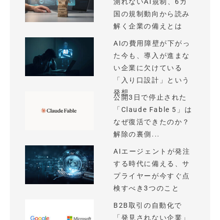
測れないAI規制、6カ
国の規制動向から読み
解く企業の備えとは
AIの費用障壁が下がっ
た今も、導入が進まな
い企業に欠けている
「入り口設計」という
発想
公開3日で停止された
「Claude Fable 5」は
なぜ復活できたのか？
解除の裏側...
AIエージェントが発注
する時代に備える、サ
プライヤーが今すぐ点
検すべき3つのこと
B2B取引の自動化で
「発見されない企業」