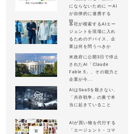
にならないために ーAI
が自律的に連携する
時...
各社が模索するAIエー
ジェントを現場に入れ
るためのデバイス、企
業は何を問うべきか
米政府に公開3日で停止
されたAI「Claude
Fable 5」、その能力と
企業が今...
AIはSaaSを殺さない、
「共存戦争」の裏で本
当に起きていること
AIが買い物を代行する
「エージェント・コマ