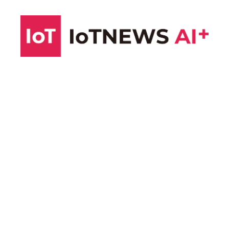
コ
ン
テ
ン
ツ
へ
ス
キ
ッ
プ