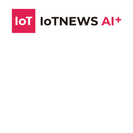
コ
ン
テ
ン
ツ
へ
ス
キ
ッ
プ