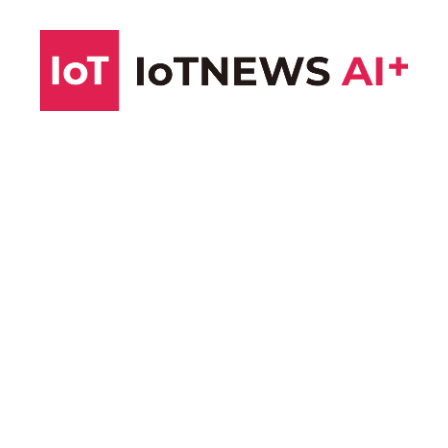
コ
ン
テ
ン
ツ
へ
ス
キ
ッ
プ