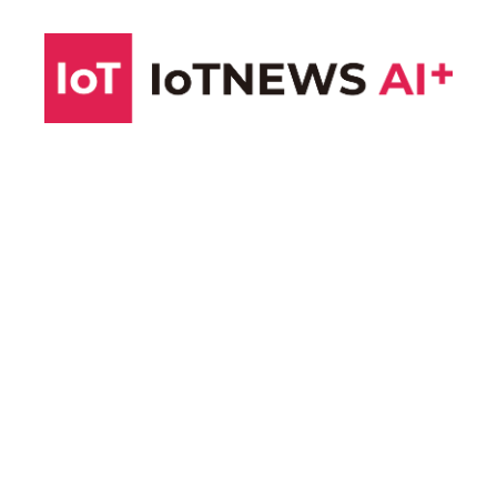
コ
ン
テ
ン
ツ
へ
ス
キ
ッ
プ