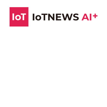
コ
ン
テ
ン
ツ
へ
ス
キ
ッ
プ