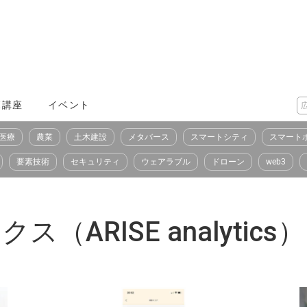
X講座
イベント
医療
農業
土木建設
メタバース
スマートシティ
スマート
要素技術
セキュリティ
ウェアラブル
ドローン
web3
ARISE analytics）