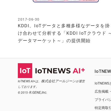
2017-06-30
KDDI、IoTデータと多種多様なデータを掛
け合わせて分析する「KDDI IoTクラウド 
データマーケット～」の提供開始
IoTN
株式会社アールジーン
IoTNEWS AI+は、
が運営
IoTNEW
しております。
広告掲載
R.GENE,Inc.
© 2015-
プライバ
特定商取