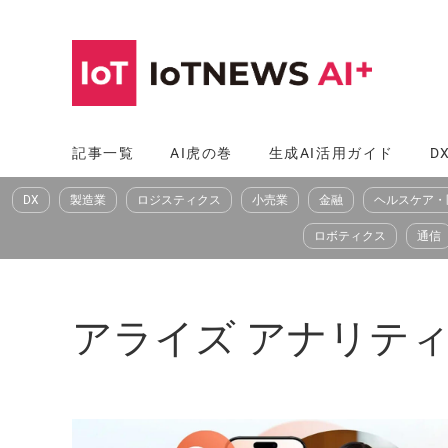
コ
ン
テ
ン
ツ
記事一覧
AI虎の巻
生成AI活用ガイド
D
へ
DX
製造業
ロジスティクス
小売業
金融
ヘルスケア・
ス
キ
ロボティクス
通信
ッ
プ
アライズ アナリティクス（