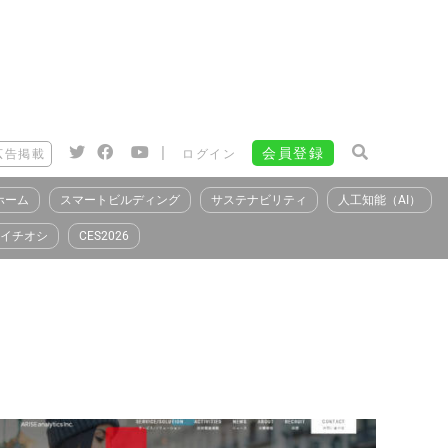
|
会員登録
広告掲載
ログイン
ホーム
スマートビルディング
サステナビリティ
人工知能（AI）
イチオシ
CES2026