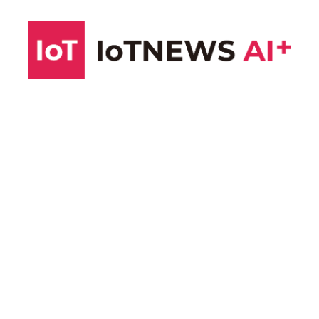
コ
ン
テ
ン
ツ
へ
ス
キ
ッ
プ