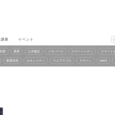
X講座
イベント
医療
農業
土木建設
メタバース
スマートシティ
スマート
要素技術
セキュリティ
ウェアラブル
ドローン
web3