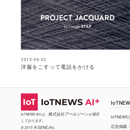
2015-06-02
洋服をこすって電話をかける
IoTN
株式会社アールジーン
IoTNEWS AI+は、
が運営
IoTNEW
しております。
広告掲載
R.GENE,Inc.
© 2015-