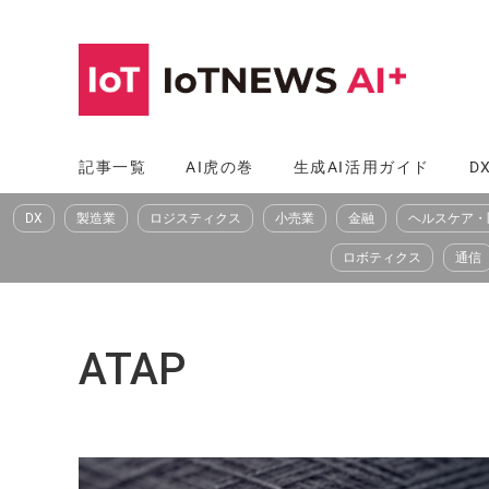
コ
ン
テ
ン
ツ
記事一覧
AI虎の巻
生成AI活用ガイド
D
へ
DX
製造業
ロジスティクス
小売業
金融
ヘルスケア・
ス
キ
ロボティクス
通信
ッ
プ
ATAP