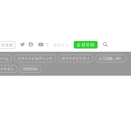
|
会員登録
広告掲載
ログイン
ホーム
スマートビルディング
サステナビリティ
人工知能（AI）
イチオシ
CES2026