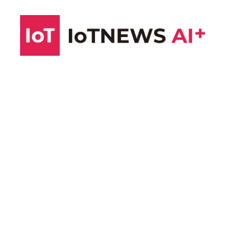
コ
ン
テ
ン
ツ
へ
ス
キ
ッ
プ