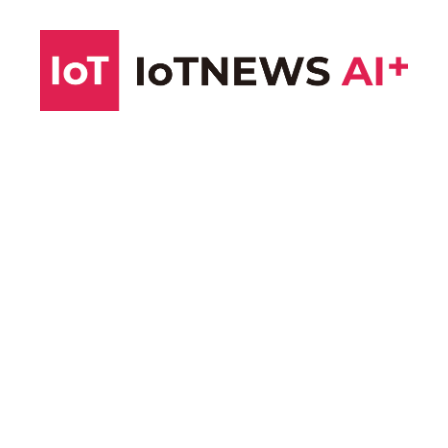
コ
ン
テ
ン
ツ
へ
ス
キ
ッ
プ