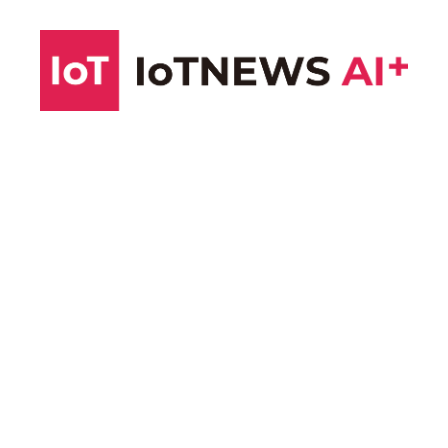
コ
ン
テ
ン
ツ
へ
ス
キ
ッ
プ