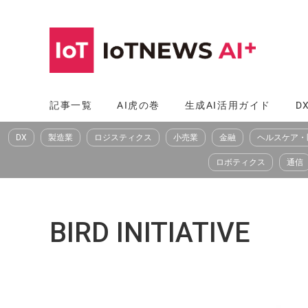
コ
ン
テ
ン
ツ
記事一覧
AI虎の巻
生成AI活用ガイド
D
へ
DX
製造業
ロジスティクス
小売業
金融
ヘルスケア・
ス
キ
ロボティクス
通信
ッ
プ
BIRD INITIATIVE