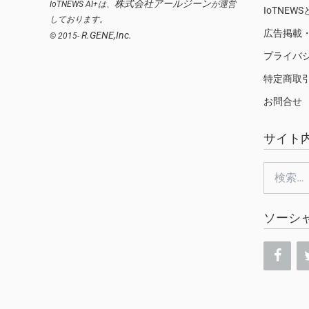
株式会社アールジーン
IoTNEWS AI+は、
が運営
IoTNEW
しております。
広告掲載
R.GENE,Inc.
© 2015-
プライバ
特定商取
お問合せ
サイト
検
索:
ソーシ