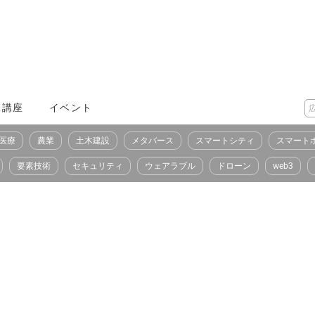
X講座
イベント
医療
農業
土木建設
メタバース
スマートシティ
スマート
要素技術
セキュリティ
ウェアラブル
ドローン
web3