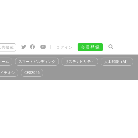
|
会員登録
広告掲載
ログイン
ホーム
スマートビルディング
サステナビリティ
人工知能（AI）
イチオシ
CES2026