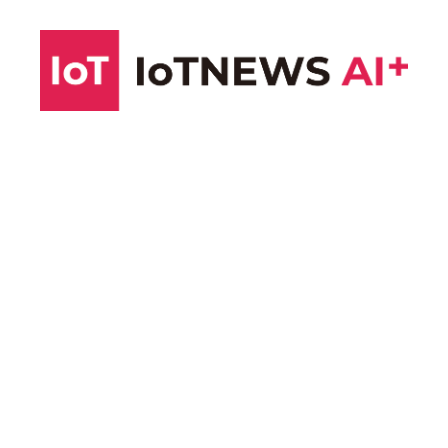
コ
ン
テ
ン
ツ
へ
ス
キ
ッ
プ