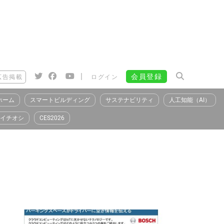
|
会員登録
広告掲載
ログイン
ホーム
スマートビルディング
サステナビリティ
人工知能（AI）
イチオシ
CES2026