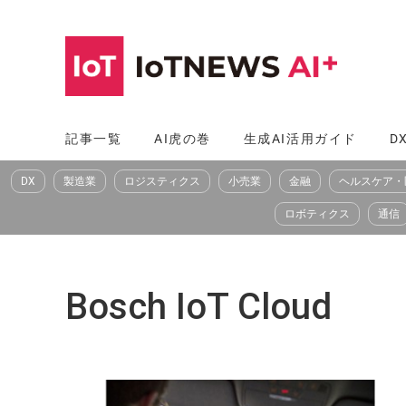
コ
ン
テ
ン
ツ
記事一覧
AI虎の巻
生成AI活用ガイド
D
へ
DX
製造業
ロジスティクス
小売業
金融
ヘルスケア・
ス
キ
ロボティクス
通信
ッ
プ
Bosch IoT Cloud