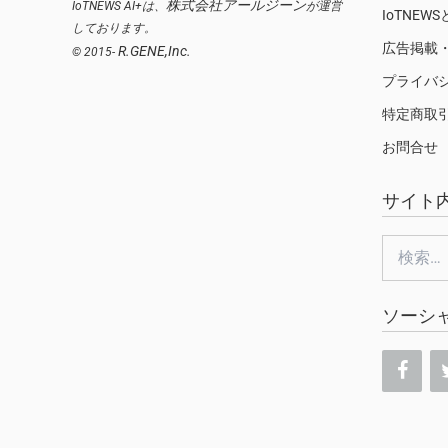
株式会社アールジーン
IoTNEWS AI+は、
が運営
IoTNEW
しております。
広告掲載
R.GENE,Inc.
© 2015-
プライバ
特定商取
お問合せ
サイト
検
索:
ソーシ