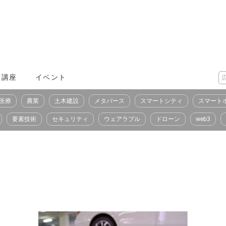
X講座
イベント
医療
農業
土木建設
メタバース
スマートシティ
スマート
要素技術
セキュリティ
ウェアラブル
ドローン
web3