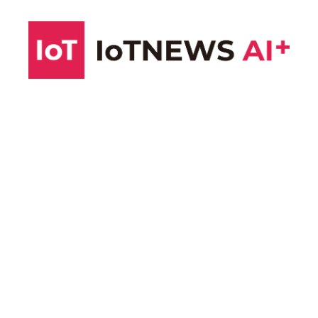
コ
ン
テ
ン
ツ
へ
ス
キ
ッ
プ