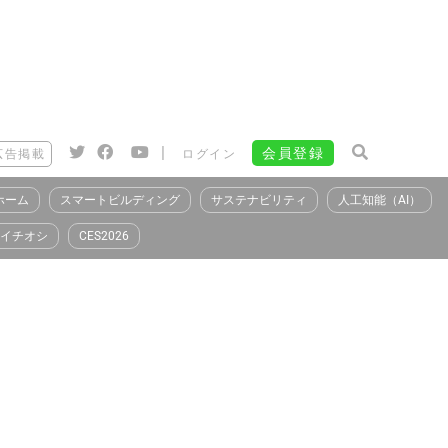
|
会員登録
広告掲載
ログイン
ホーム
スマートビルディング
サステナビリティ
人工知能（AI）
イチオシ
CES2026