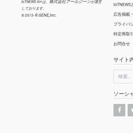
株式会社アールジーン
IoTNEWS AI+は、
が運営
IoTNEW
しております。
広告掲載
R.GENE,Inc.
© 2015-
プライバ
特定商取
お問合せ
サイト
検
索:
ソーシ