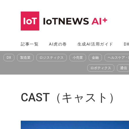
コ
ン
テ
ン
ツ
記事一覧
AI虎の巻
生成AI活用ガイド
D
へ
DX
製造業
ロジスティクス
小売業
金融
ヘルスケア・
ス
キ
ロボティクス
通信
ッ
プ
CAST（キャスト）