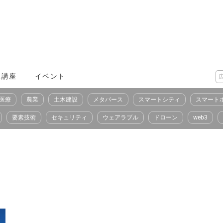
X講座
イベント
医療
農業
土木建設
メタバース
スマートシティ
スマート
要素技術
セキュリティ
ウェアラブル
ドローン
web3