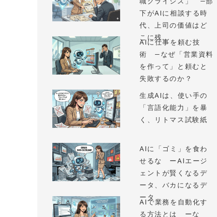
職クライシス」 —部
下がAIに相談する時
代、上司の価値はど
こに残...
AIに仕事を頼む技
術 —なぜ「営業資料
を作って」と頼むと
失敗するのか？
生成AIは、使い手の
「言語化能力」を暴
く、リトマス試験紙
AIに「ゴミ」を食わ
せるな ーAIエージ
ェントが賢くなるデ
ータ、バカになるデ
ータ
AIで業務を自動化す
る方法とは ーな