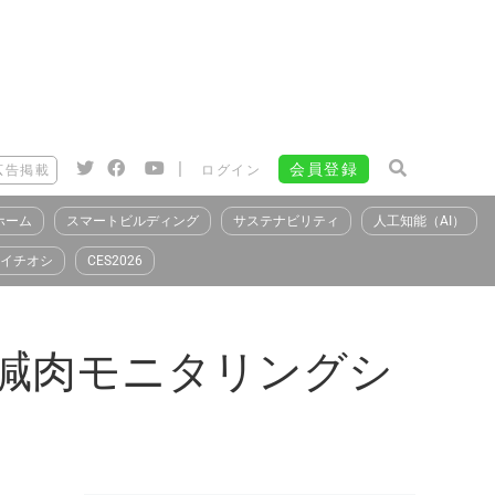
|
会員登録
広告掲載
ログイン
ホーム
スマートビルディング
サステナビリティ
人工知能（AI）
イチオシ
CES2026
管減肉モニタリングシ