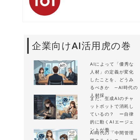
企業向けAI活用虎の巻
AIによって「優秀な
人材」の定義が変化
したことを、どうみ
るべきか —AI時代の
人材採...
まだ、生成AIのチャ
ットボットで消耗し
ているの？ ー自律
的に動くAIエージェ
ントが働...
AI時代の「中間管理