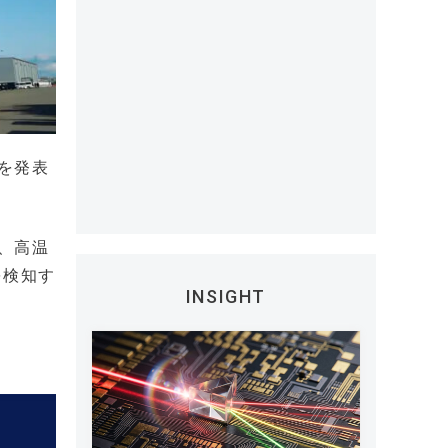
を発表
、高温
を検知す
INSIGHT