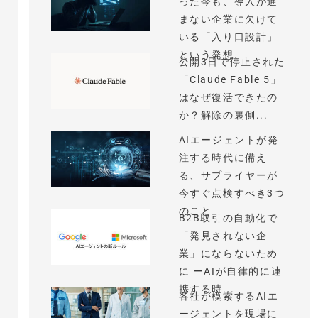
った今も、導入が進
まない企業に欠けて
いる「入り口設計」
という発想
公開3日で停止された
「Claude Fable 5」
はなぜ復活できたの
か？解除の裏側...
AIエージェントが発
注する時代に備え
る、サプライヤーが
今すぐ点検すべき3つ
のこと
B2B取引の自動化で
「発見されない企
業」にならないため
に ーAIが自律的に連
携する時...
各社が模索するAIエ
ージェントを現場に