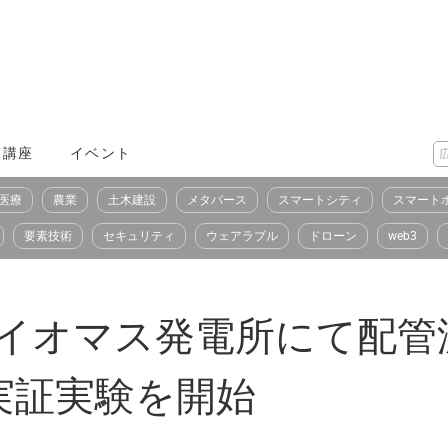
X講座
イベント
医療
農業
土木建設
メタバース
スマートシティ
スマート
要素技術
セキュリティ
ウェアラブル
ドローン
web3
バイオマス発電所にて配
実証実験を開始