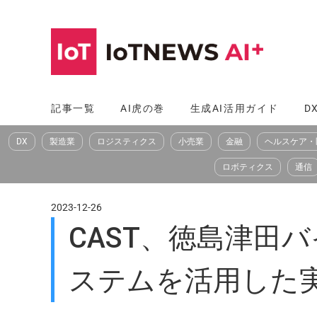
コ
ン
テ
ン
ツ
記事一覧
AI虎の巻
生成AI活用ガイド
D
へ
DX
製造業
ロジスティクス
小売業
金融
ヘルスケア・
ス
キ
ロボティクス
通信
ッ
プ
2023-12-26
CAST、徳島津田
ステムを活用した