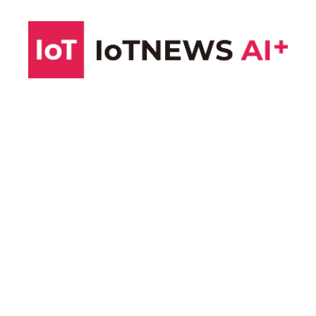
コ
ン
テ
ン
ツ
へ
ス
キ
ッ
プ