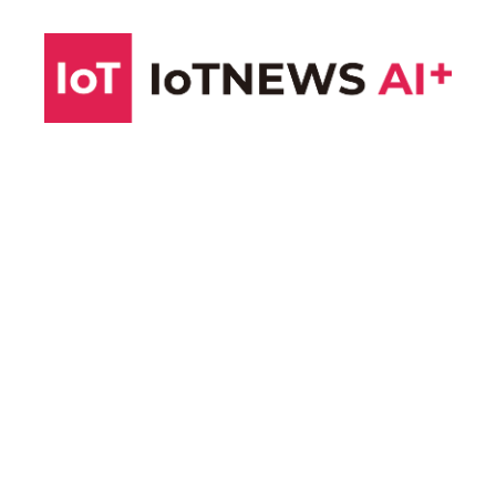
コ
ン
テ
ン
ツ
へ
ス
キ
ッ
プ