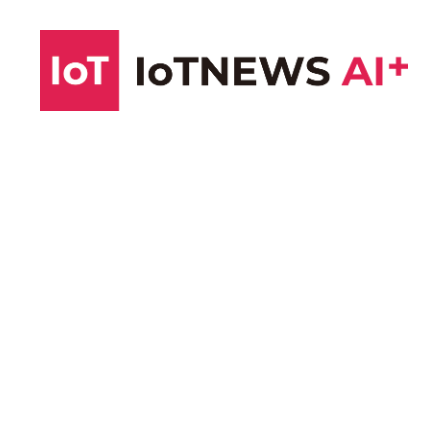
コ
ン
テ
ン
ツ
へ
ス
キ
ッ
プ