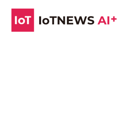
コ
ン
テ
ン
ツ
へ
ス
キ
ッ
プ