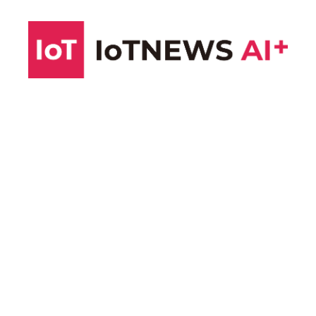
コ
ン
テ
ン
ツ
へ
ス
キ
ッ
プ