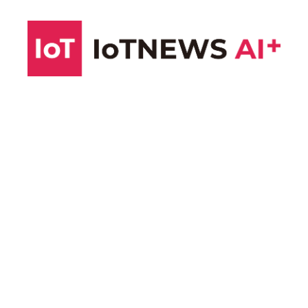
コ
ン
テ
ン
ツ
へ
ス
キ
ッ
プ