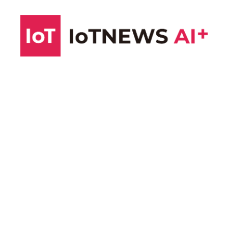
コ
ン
テ
ン
ツ
へ
ス
キ
ッ
プ