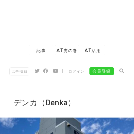
記事
AI虎の巻
AI活用
|
会員登録
広告掲載
ログイン
デンカ（Denka）