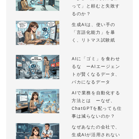
って」と頼むと失敗す
るのか？
生成AIは、使い手の
「言語化能力」を暴
く、リトマス試験紙
AIに「ゴミ」を食わせ
るな ーAIエージェン
トが賢くなるデータ、
バカになるデータ
AIで業務を自動化する
方法とは ーなぜ、
ChatGPTを配っても仕
事は減らないのか？
なぜあなたの会社で、
生成AIが活用されない