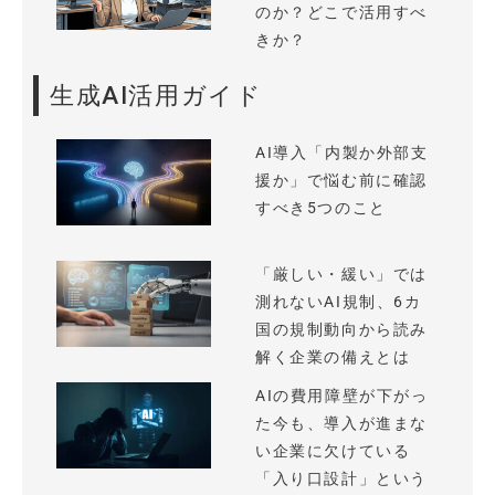
のか？どこで活用すべ
きか？
生成AI活用ガイド
AI導入「内製か外部支
援か」で悩む前に確認
すべき5つのこと
「厳しい・緩い」では
測れないAI規制、6カ
国の規制動向から読み
解く企業の備えとは
AIの費用障壁が下がっ
た今も、導入が進まな
い企業に欠けている
「入り口設計」という