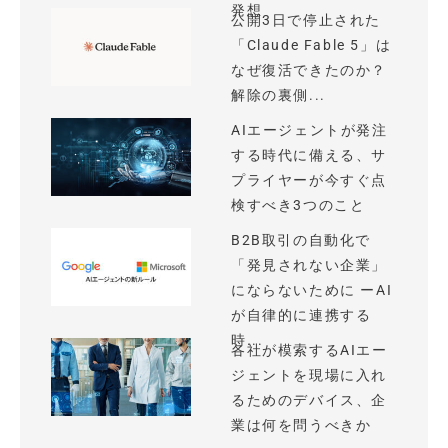
発想
公開3日で停止された
「Claude Fable 5」は
なぜ復活できたのか？
解除の裏側...
AIエージェントが発注
する時代に備える、サ
プライヤーが今すぐ点
検すべき3つのこと
B2B取引の自動化で
「発見されない企業」
にならないために ーAI
が自律的に連携する
時...
各社が模索するAIエー
ジェントを現場に入れ
るためのデバイス、企
業は何を問うべきか