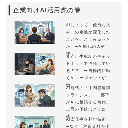
企業向けAI活用虎の巻
AIによって「優秀な人
材」の定義が変化した
ことを、どうみるべき
か —AI時代の人材
採...
まだ、生成AIのチャッ
トボットで消耗してい
るの？ ー自律的に動
くAIエージェントが
働...
AI時代の「中間管理職
クライシス」 —部下
がAIに相談する時代、
上司の価値はどこに
残...
AIに仕事を頼む技術
—なぜ「営業資料を作