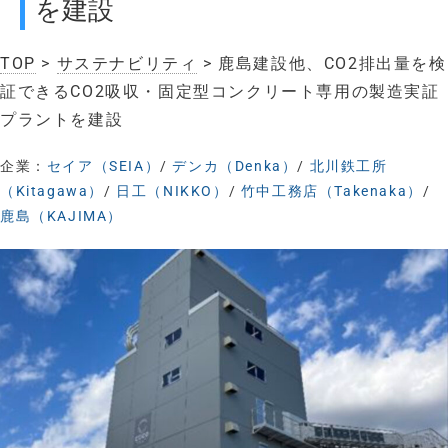
を建設
TOP
>
サステナビリティ
> 鹿島建設他、CO2排出量を検
証できるCO2吸収・固定型コンクリート専用の製造実証
プラントを建設
企業：
セイア（SEIA）
/
デンカ（Denka）
/
北川鉄工所
（Kitagawa）
/
⽇⼯（NIKKO）
/
竹中工務店（Takenaka）
/
鹿島（KAJIMA）