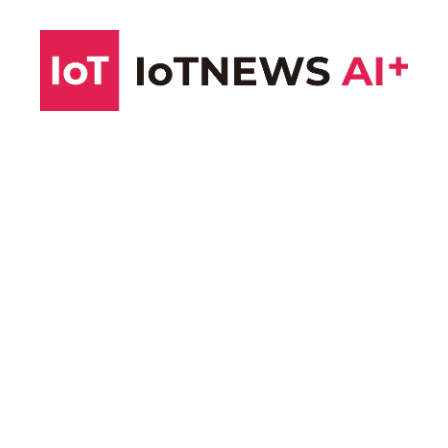
コ
ン
テ
ン
ツ
へ
ス
キ
ッ
プ