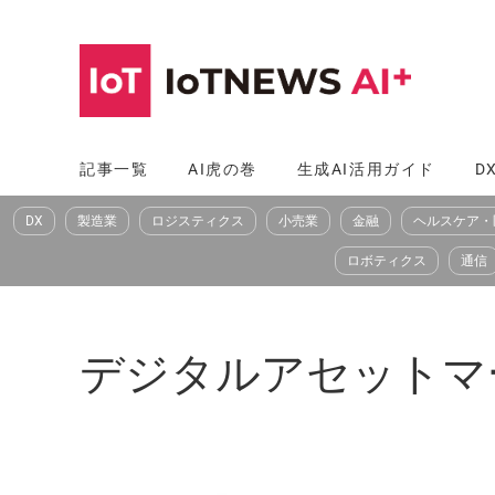
コ
ン
テ
ン
ツ
記事一覧
AI虎の巻
生成AI活用ガイド
D
へ
DX
製造業
ロジスティクス
小売業
金融
ヘルスケア・
ス
キ
ロボティクス
通信
ッ
プ
デジタルアセットマーケッツ