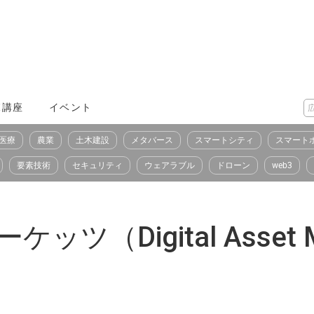
X講座
イベント
医療
農業
土木建設
メタバース
スマートシティ
スマート
要素技術
セキュリティ
ウェアラブル
ドローン
web3
（Digital Asset M