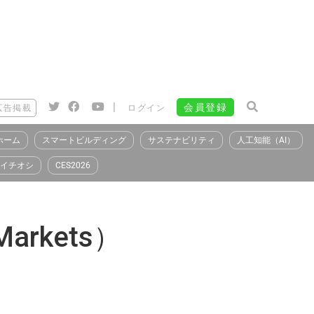
|
会員登録
広告掲載
ログイン
ホーム
スマートビルディング
サステナビリティ
人工知能（AI）
イチオシ
CES2026
arkets）