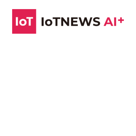
コ
ン
テ
ン
ツ
へ
ス
キ
ッ
プ