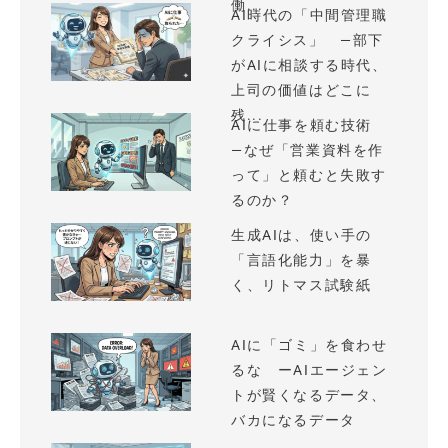
働...
AI時代の「中間管理職
クライシス」 —部下
がAIに相談する時代、
上司の価値はどこに
残...
AIに仕事を頼む技術
—なぜ「営業資料を作
って」と頼むと失敗す
るのか？
生成AIは、使い手の
「言語化能力」を暴
く、リトマス試験紙
AIに「ゴミ」を食わせ
るな ーAIエージェン
トが賢くなるデータ、
バカになるデータ