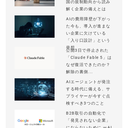
国の規制動向から読み
解く企業の備えとは
AIの費用障壁が下がっ
た今も、導入が進まな
い企業に欠けている
「入り口設計」という
発想
公開3日で停止された
「Claude Fable 5」は
なぜ復活できたのか？
解除の裏側...
AIエージェントが発注
する時代に備える、サ
プライヤーが今すぐ点
検すべき3つのこと
B2B取引の自動化で
「発見されない企業」
にならないために ーAI