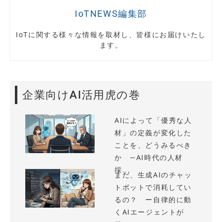
IoTNEWS編集部
IoTに関する様々な情報を取材し、皆様にお届けいたし
ます。
企業向けAI活用虎の巻
AIによって「優秀な人
材」の定義が変化した
ことを、どうみるべき
か —AI時代の人材
採...
まだ、生成AIのチャッ
トボットで消耗してい
るの？ ー自律的に動
くAIエージェントが