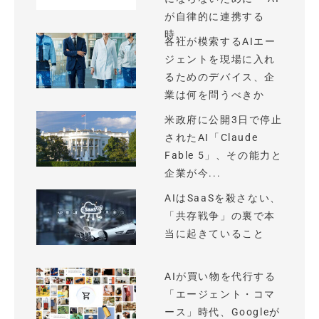
が自律的に連携する
時...
各社が模索するAIエー
ジェントを現場に入れ
るためのデバイス、企
業は何を問うべきか
米政府に公開3日で停止
されたAI「Claude
Fable 5」、その能力と
企業が今...
AIはSaaSを殺さない、
「共存戦争」の裏で本
当に起きていること
AIが買い物を代行する
「エージェント・コマ
ース」時代、Googleが