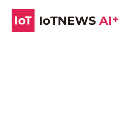
コ
ン
テ
ン
ツ
へ
ス
キ
ッ
プ