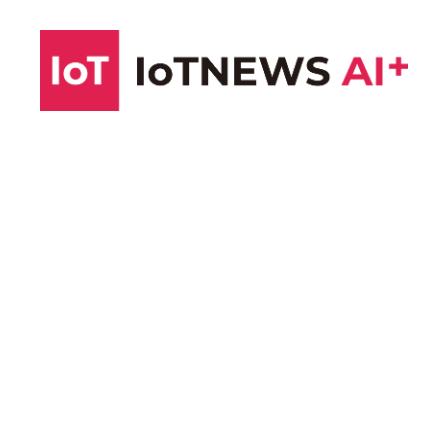
コ
ン
テ
ン
ツ
へ
ス
キ
ッ
プ