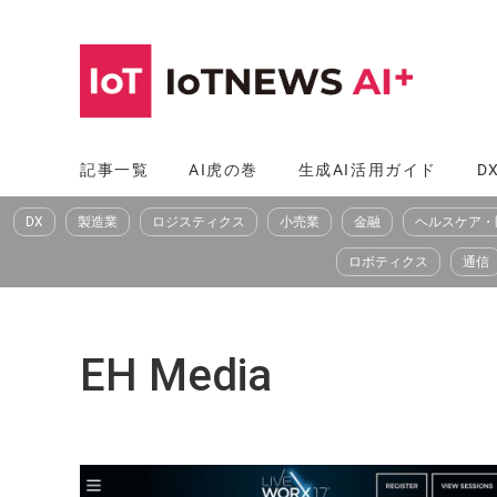
コ
ン
テ
ン
ツ
記事一覧
AI虎の巻
生成AI活用ガイド
D
へ
DX
製造業
ロジスティクス
小売業
金融
ヘルスケア・
ス
キ
ロボティクス
通信
ッ
プ
EH Media