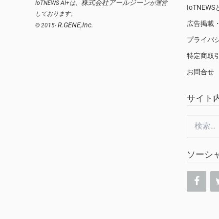
株式会社アールジーン
IoTNEWS AI+は、
が運営
IoTNEW
しております。
広告掲載
R.GENE,Inc.
© 2015-
プライバ
特定商取
お問合せ
サイト
検
索:
ソーシ