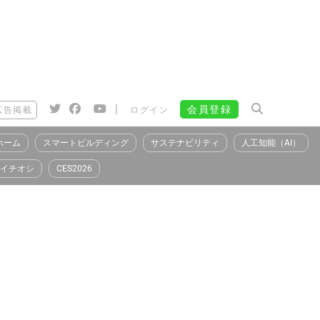
|
会員登録
広告掲載
ログイン
ホーム
スマートビルディング
サステナビリティ
人工知能（AI）
イチオシ
CES2026