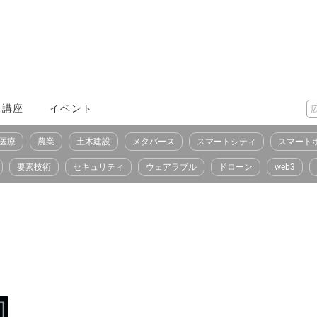
X講座
イベント
医療
農業
土木建設
メタバース
スマートシティ
スマート
要素技術
セキュリティ
ウェアラブル
ドローン
web3