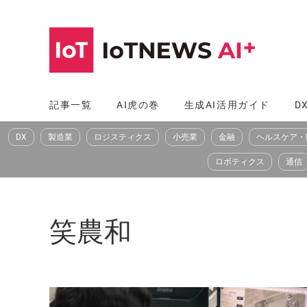
コ
ン
テ
ン
ツ
記事一覧
AI虎の巻
生成AI活用ガイド
D
へ
DX
製造業
ロジスティクス
小売業
金融
ヘルスケア・
ス
キ
ロボティクス
通信
ッ
プ
笑農和