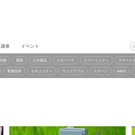
X講座
イベント
医療
農業
土木建設
メタバース
スマートシティ
スマート
要素技術
セキュリティ
ウェアラブル
ドローン
web3