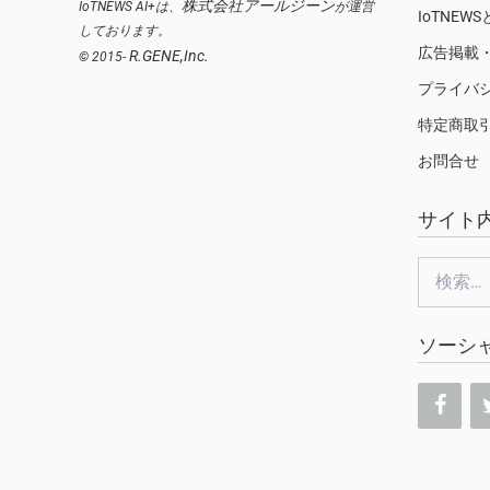
株式会社アールジーン
IoTNEWS AI+は、
が運営
IoTNEW
しております。
広告掲載
R.GENE,Inc.
© 2015-
プライバ
特定商取
お問合せ
サイト
検
索:
ソーシ