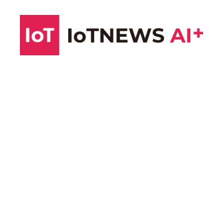
コ
ン
テ
ン
ツ
へ
ス
キ
ッ
プ