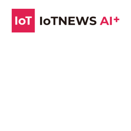
コ
ン
テ
ン
ツ
へ
ス
キ
ッ
プ